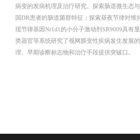
病变的发病机理及治疗研究。探索肠道微生态与
国
DR
患者的肠道菌群特征；探索昼夜节律对维
现节律基因
Nr1d1
的小分子激动剂
SR9009
具有显
类器官等系统研究了视网膜变性疾病发生发展的
理、早期诊断标志物和治疗手段提供突破口。